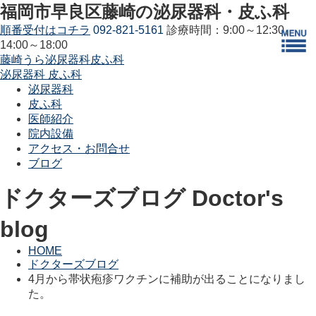
福岡市早良区藤崎の泌尿器科・皮ふ科
順番受付はコチラ
092-821-5161
診療時間：9:00～12:30、
14:00～18:00
藤崎うら泌尿器科皮ふ科
泌尿器科
皮ふ科
泌尿器科
皮ふ科
医師紹介
院内設備
アクセス・お問合せ
ブログ
ドクターズブログ
Doctor's
blog
HOME
ドクターズブログ
4月から帯状疱疹ワクチンに補助が出ることになりまし
た。