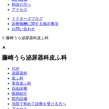
初診の方へ
アクセス
ドクターズブログ
診療報酬に関する掲示事項
お問い合わせ
© 藤崎うら泌尿器科皮ふ科
▲
藤崎うら泌尿器科皮ふ科
TOP
泌尿器科
皮ふ科
美容皮ふ科
自由診療
医師紹介
院内設備
当院で初めて診療を受ける方へ
アクセス