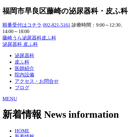
福岡市早良区藤崎の泌尿器科・皮ふ科
順番受付はコチラ
092-821-5161
診療時間：9:00～12:30、
14:00～18:00
藤崎うら泌尿器科皮ふ科
泌尿器科
皮ふ科
泌尿器科
皮ふ科
医師紹介
院内設備
アクセス・お問合せ
ブログ
MENU
新着情報
News information
HOME
新着情報