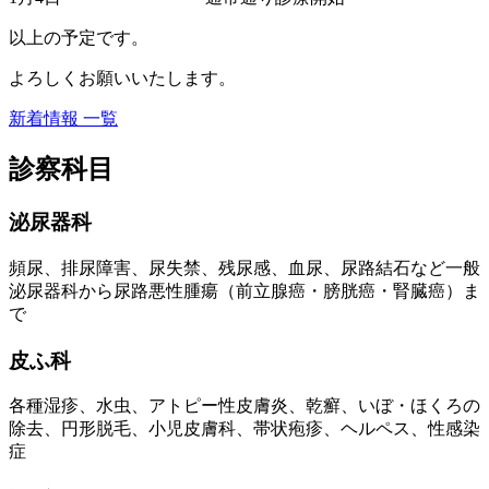
以上の予定です。
よろしくお願いいたします。
新着情報 一覧
診察科目
泌尿器科
頻尿、排尿障害、尿失禁、残尿感、血尿、尿路結石など一般
泌尿器科から尿路悪性腫瘍（前立腺癌・膀胱癌・腎臓癌）ま
で
皮ふ科
各種湿疹、水虫、アトピー性皮膚炎、乾癬、いぼ・ほくろの
除去、円形脱毛、小児皮膚科、帯状疱疹、ヘルペス、性感染
症