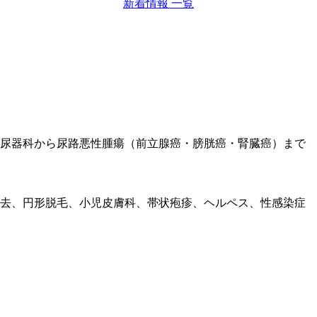
新着情報 一覧
泌尿器科から尿路悪性腫瘍（前立腺癌・膀胱癌・腎臓癌）まで
除去、円形脱毛、小児皮膚科、帯状疱疹、ヘルペス、性感染症