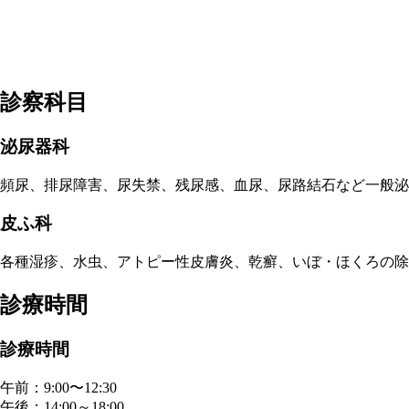
診察科目
泌尿器科
頻尿、排尿障害、尿失禁、残尿感、血尿、尿路結石など一般
皮ふ科
各種湿疹、水虫、アトピー性皮膚炎、乾癬、いぼ・ほくろの
診療時間
診療時間
午前：9:00〜12:30
午後：14:00～18:00