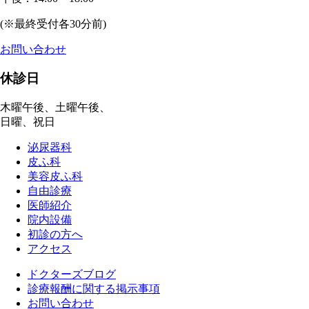
(※最終受付各30分前)
お問い合わせ
休診日
木曜午後、土曜午後、
日曜、祝日
泌尿器科
皮ふ科
美容皮ふ科
自由診療
医師紹介
院内設備
初診の方へ
アクセス
ドクターズブログ
診療報酬に関する掲示事項
お問い合わせ