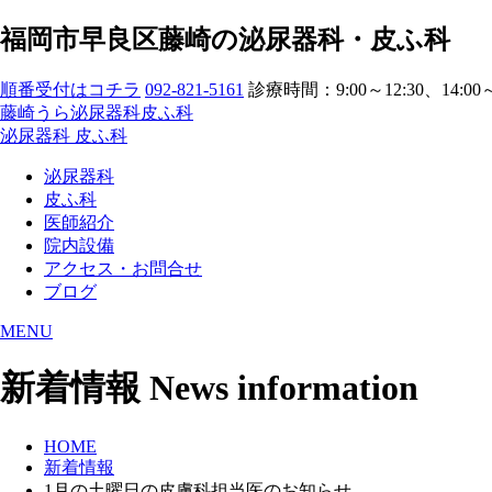
福岡市早良区藤崎の泌尿器科・皮ふ科
順番受付はコチラ
092-821-5161
診療時間：9:00～12:30、14:00～
藤崎うら泌尿器科皮ふ科
泌尿器科
皮ふ科
泌尿器科
皮ふ科
医師紹介
院内設備
アクセス・お問合せ
ブログ
MENU
新着情報
News information
HOME
新着情報
1月の土曜日の皮膚科担当医のお知らせ