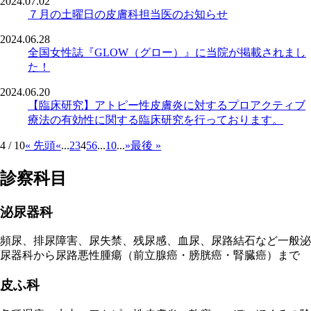
2024.07.02
７月の土曜日の皮膚科担当医のお知らせ
2024.06.28
全国女性誌『GLOW（グロー）』に当院が掲載されまし
た！
2024.06.20
【臨床研究】アトピー性皮膚炎に対するプロアクティブ
療法の有効性に関する臨床研究を行っております。
4 / 10
« 先頭
«
...
2
3
4
5
6
...
10
...
»
最後 »
診察科目
泌尿器科
頻尿、排尿障害、尿失禁、残尿感、血尿、尿路結石など一般泌
尿器科から尿路悪性腫瘍（前立腺癌・膀胱癌・腎臓癌）まで
皮ふ科