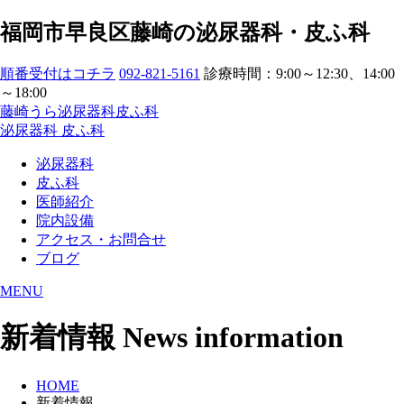
福岡市早良区藤崎の泌尿器科・皮ふ科
順番受付はコチラ
092-821-5161
診療時間：9:00～12:30、14:00
～18:00
藤崎うら泌尿器科皮ふ科
泌尿器科
皮ふ科
泌尿器科
皮ふ科
医師紹介
院内設備
アクセス・お問合せ
ブログ
MENU
新着情報
News information
HOME
新着情報